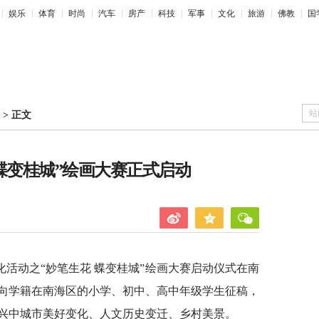
娱乐
体育
时尚
汽车
房产
科技
军事
文化
旅游
佛教
国
站
>
正文
蝶变桂城”绘画大赛正式启动
化活动之“妙笔生花 蝶变桂城”绘画大赛启动仪式在南
向学籍在南海区的小学、初中、高中年级学生征稿，
兴中城市美好变化、人文历史变迁、乡村美景。