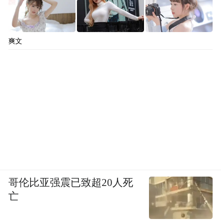
爽文
哥伦比亚强震已致超20人死
亡