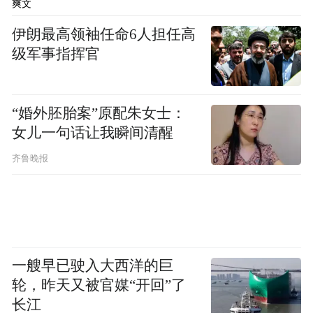
爽文
伊朗最高领袖任命6人担任高
级军事指挥官
《2023中国人健康沐浴白皮书》（第二版）
“婚外胚胎案”原配朱女士：
美的柔润感活水芯电热水器XQ5选用环保设
女儿一句话让我瞬间清醒
计，整体32.8%的零部件选用再生材料，实现
齐鲁晚报
资源循环发展；并搭载智能省电功能，经试
验检测消费者购买使用XQ5后每天可降低
1.4kWh耗电量、每年减少二氧化碳排放1346
万吨。经中国家用电器研究院测试，美的柔
润感活水芯电热水器XQ5相较其它产品可节
一艘早已驶入大西洋的巨
能 40%，并荣获中国家用电器研究院节能之
轮，昨天又被官媒“开回”了
长江
星奖项。