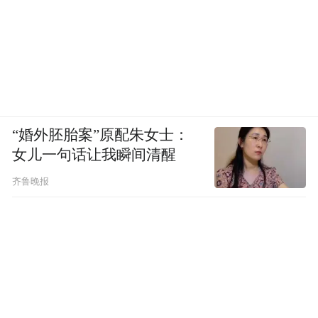
器内0渣、0垢、0死水，避免皮肤表面的弱酸
性保护膜遭到严重破坏，从此告别肌肤敏感
问题；通过可视化滤芯，洁净水质一目了
然，实时监测内胆水质，及时开启净肤浴功
能， 80℃热水可有效杀灭细菌，以防细菌侵
害人体，告别痤疮、毛囊炎。
“婚外胚胎案”原配朱女士：
女儿一句话让我瞬间清醒
齐鲁晚报