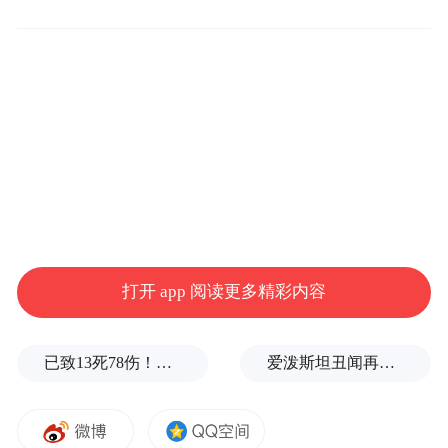
沐浴新体验。
打开 app 阅读更多精彩内容
已致13死78伤！这是乌方对俄本土发动的最致命袭击之一
爱泼斯坦丑闻再曝新线索！美国顶级艺术学校爆70起性侵黑幕，近50名成年人被指控
美的柔润感活水芯电热水器XQ5
美的曾收集全国各地旧热水器，拆解后发现