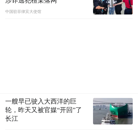
涉诈逃犯檀某落网
中国驻菲律宾大使馆
凤凰网广东佛山频道
一艘早已驶入大西洋的巨
轮，昨天又被官媒“开回”了
长江