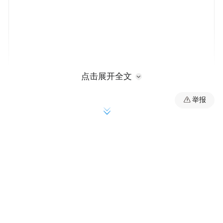
点击展开全文
举报
兼顾人文关怀与绿色发展
美的推出行业首部白皮书
作为行业头部品牌，美的创新推出人感科技
绿色新品——美的人感科技·柔润感活水芯电
热水器XQ5，践行绿色环保理念，打造健康