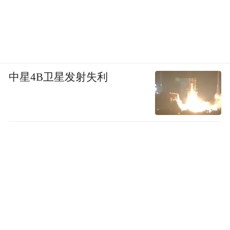
by the user of Dafeng Hao, which is a social media
platform and merely provides information storage
space services.”
中星4B卫星发射失利