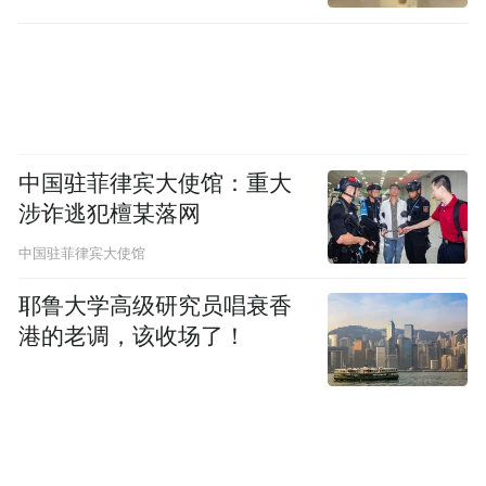
中国驻菲律宾大使馆：重大
中国家用电器研究院节能之星奖
涉诈逃犯檀某落网
净水效果可视化
中国驻菲律宾大使馆
耶鲁大学高级研究员唱衰香
洗出健康澡滋养好润肤
港的老调，该收场了！
美的柔润感活水芯电热水器XQ5搭载专利
Tech活水技术，通过净垢提醒、排出镁渣及
水垢等杂质、冲洗内胆三个程序，实现热水