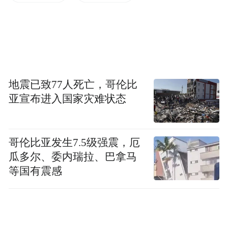
其内胆因多年不清洁、镁棒腐化等原因，底
部沉积大量水垢、镁渣，检测后发现这些热
水器输出的水中，金属离子、亚硝酸盐、细
菌含量升高，水质变硬且呈碱性，这会导致
用户使用后，产生头皮毛囊堵塞、脱发、皮
地震已致77人死亡，哥伦比
肤表面干涩、起皮干痒等一系列问题。
亚宣布进入国家灾难状态
哥伦比亚发生7.5级强震，厄
瓜多尔、委内瑞拉、巴拿马
等国有震感