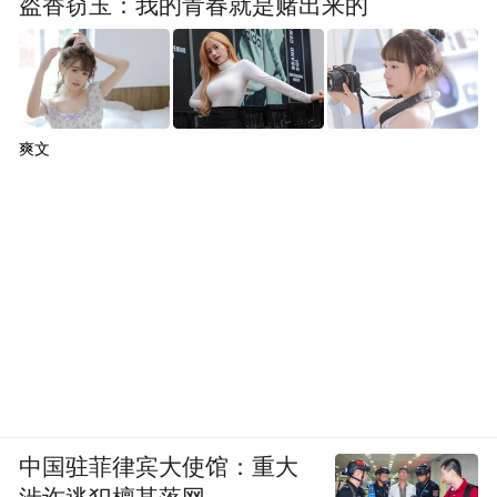
盗香窃玉：我的青春就是赌出来的
级亚硫酸钙除氯球，实现98.8%的有效除氯，
减少余氯对头皮毛孔的伤害。
滤芯中同样添加MSAP阻垢材料，过滤杂
爽文
质，去除余氯矿化富锶后的水配合 PCC 矿石
活化技术，组合肌肤养护新体验，进一步为
健康沐浴保驾护航。
美的未来将持续以绿色设计、绿色采购、绿
色制造、绿色物流、绿色回收、绿色服务为
核心，打造全流程绿色产业链，为实现“碳达
峰、碳中和”贡献力量。也将继续发挥自身研
发与制造优势，不断探索科技前沿，为消费
中国驻菲律宾大使馆：重大
者带来更好的沐浴体验。