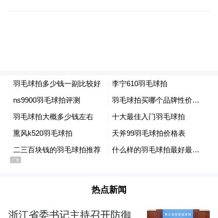
参展企业积极展示名优产品，吸引境外专业
采购商驻足展位，与参展商热烈洽谈交流，
参展成果喜人。据了解，2023年1月2日起，
《区域全面经济伙伴关系协定》（RCEP）正
式对印尼生效。在RCEP项下，印尼在中国—
东盟自贸区基础上，新增给予我国700多个税
号产品零关税待遇，对外贸企业带来更大的
利好。‍参展企业纷纷表示，希望通过本次展
会宣传推广企业“好物”，打响品牌知名度，
并找到合适代理商拓展印尼乃至东盟市场，
抢抓市场份额。
热点新闻
转型升级，九江医卫用涅槃重生
浙江省委书记主持召开防御