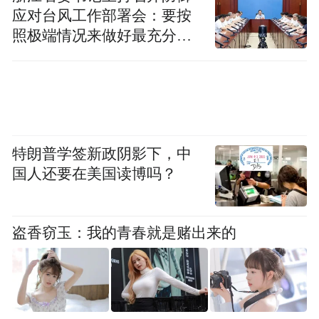
应对台风工作部署会：要按
近年来，医卫非织造产业在国内发展迅猛，
照极端情况来做好最充分的
我国已成为全球最大的生产国与消费国。早
准备
在十多年前，九江就把目光锁定在新型医卫
用材料产业，以“十年磨一剑”的决心和毅力
培育发展战略性新兴支柱产业，以必得福为
代表的本土企业率先建成并投产。 九江镇已
特朗普学签新政阴影下，中
成功搭建以美国贝里、日本东丽和本土必得
国人还要在美国读博吗？
福为核心的“全球最大、亚洲最大、中国十
强”的高端医卫用无纺布产业阵营 。在过去抗
盗香窃玉：我的青春就是赌出来的
疫斗争的关键时刻，九江医卫用企业挺身而
出，很好满足了全国疫情防控需要，赢得了
社会各界的赞扬与肯定。