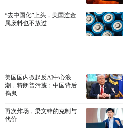
批医卫用企业纷纷调整发展战略，进一步下
沉卫生巾、婴儿纸尿裤、成人失禁裤等细分
“去中国化”上头，美国连金
属废料也不放过
市场，抗菌加香味、茶籽、芦荟精油等特殊
处理的功能性产品更加丰富。
今年9月，在第十六届中国国际产业用纺织品
及非织造布展览会上，九江必得福和安德里
茨获评2022/2023中国非织造布行业10强企业
美国国内掀起反AI中心浪
和优秀供应商。企业把新技术、新工艺、新
潮，特朗普污蔑：中国背后
设备作为重要抓手，以市场需求倒逼品质、
捣鬼
品牌“双提升”。九江的医卫用产业从过去的
原材料供应端一直延伸，通过“强链补链”在
再次炸场，梁文锋的克制与
成品应用、终端销售方面更加成熟，形成了
代价
集产品开发、制品加工、原料生产、辅料配