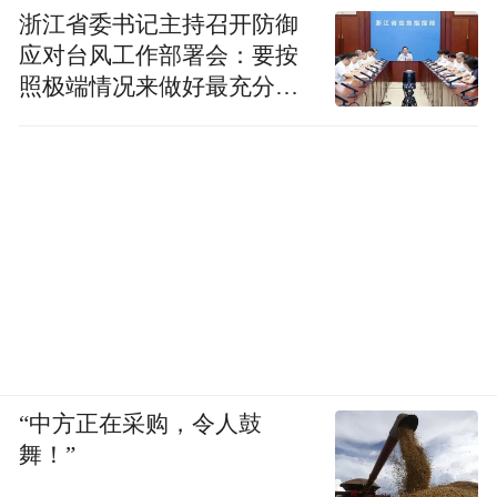
税收高、高附加值、高质量的优质项目，为
浙江省委书记主持召开防御
应对台风工作部署会：要按
南海区构建“两高四新”现代产业体系贡献九
照极端情况来做好最充分的
江力量。
准备
凤凰网广东佛山频道
来源：九江镇经发办
“特别声明：以上作品内容(包括在内的视频、图片或音
频)为凤凰网旗下自媒体平台“大风号”用户上传并发
布，本平台仅提供信息存储空间服务。
Notice: The content above (including the videos,
pictures and audios if any) is uploaded and posted
by the user of Dafeng Hao, which is a social media
“中方正在采购，令人鼓
platform and merely provides information storage
舞！”
space services.”