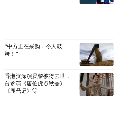
套、物流运输、市场变现于一体的完整供应
链体系。
未来可期，增资扩产彰显发展信心
“中方正在采购，令人鼓
面对医卫防疫物资需求大幅回落带来的波动
舞！”
与震荡，企业的投资信心和投资决定往往是
反映一个地方产业集群竞争优势的重要依
据。 从去年至今，允迪薄膜材料项目（二
香港资深演员黎彼得去世，
期）、欧比个人护理用品项目、汇健健康护
曾参演《唐伯虎点秋香》
《鹿鼎记》等
理生物基新材料项目、佛山医疗防疫物资生
产储备产业园、美登新型复合材料项目等一
批优质项目纷纷落户九江，成为了九江医卫