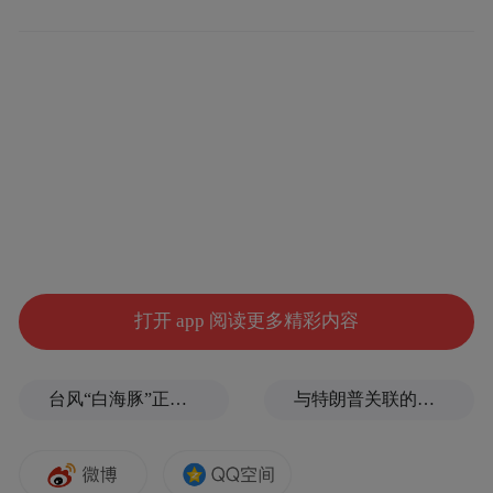
在日趋激烈的市场环境中，走出一条具有华
兴特色的发展之路，成长为佛山地区具有竞
争力和影响力的城市商业银行之一。
开业典礼上，华兴银行佛山分行行长林粤峰
回顾了华兴银行在佛山深耕11年的发展历
程，坚持以客户为中心，与地方经济发展同
频共振，已在当地金融舞台上崭露头角。自
2017年在顺德设立点以来，华兴银行已逐步
打开 app 阅读更多精彩内容
深化与顺德经济实体及居民的各类合作，取
得了显著成效。
台风“白海豚”正式登陆
与特朗普关联的美石油公司拟在格陵兰岛钻探，岛政府强烈警告
华兴银行顺德支行行长柳首亮提到，顺德支
行作为华兴银行在顺德的第二块“拼图”，将