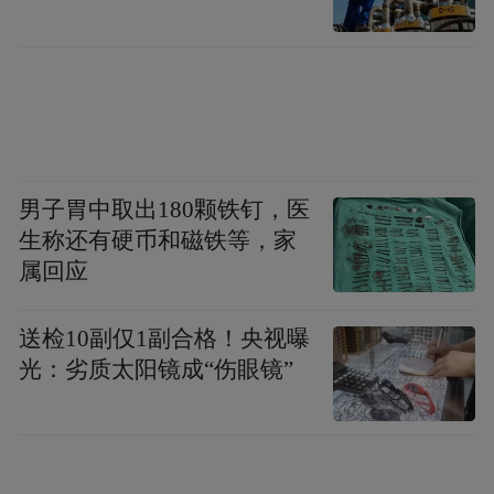
男子胃中取出180颗铁钉，医
生称还有硬币和磁铁等，家
属回应
“特别声明：以上作品内容(包括在内的视频、图片或音
送检10副仅1副合格！央视曝
频)为凤凰网旗下自媒体平台“大风号”用户上传并发
光：劣质太阳镜成“伤眼镜”
布，本平台仅提供信息存储空间服务。
Notice: The content above (including the videos,
pictures and audios if any) is uploaded and posted
by the user of Dafeng Hao, which is a social media
platform and merely provides information storage