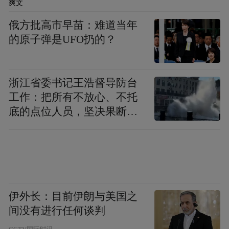
爽文
开展工作，重点扶持发展包括金融业在内的
俄方批高市早苗：难道当年
现代服务业，不断深化和发挥重大金融平台
的原子弹是UFO扔的？
的金融服务实体经济作用，持续提升金融服
务实体经济质效。把服务新质生产力作为金
浙江省委书记王浩督导防台
融助力的关键着力点，加大对建设现代化产
工作：把所有不放心、不托
业体系的金融支持，助力培育新兴产业、未
底的点位人员，坚决果断转
来产业，支持传统产业转型升级，共绘发展
移到位
新蓝图。
凤凰网广东佛山频道：郑翠婷
通讯员：吴嘉恩
伊外长：目前伊朗与美国之
间没有进行任何谈判