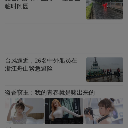
临时闭园
产业落户，新增3家上市企业，国际销售巨头
山姆会员店佛山首店正式签约、顺德首个数
字经济集聚区认定，全力冲刺佛山首个国家
级旅游度假区及千亿镇街建设。
作为重大金融助力平台的金凤凰产融集聚区
台风逼近，26名中外船员在
纳入佛山先进制造业金融集聚区范围，目前
浙江舟山紧急避险
累计引进各类金融服务机构约169家，打造金
融和资本市场服务平台4个，金融行业商
（协）会4家，上市公司总部办公4家，涌现
盗香窃玉：我的青春就是赌出来的
产业金融“十亿元经济贡献楼”1座，“亿元经
济贡献楼”4座，金融集聚成效显著。
未来，大良街道将持续围绕“优二强三”深入