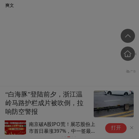
爽文
“白海豚”登陆前夕，浙江温
岭马路护栏成片被吹倒，拉
响防空警报
中国蓝新闻
南京破A股IPO荒！展芯股份上
为
打开
市首日暴涨397%，中一签最高
化
赚5万