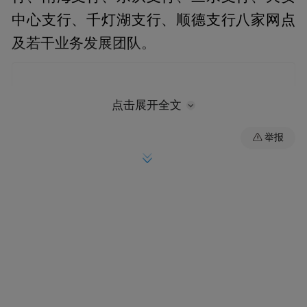
中心支行、千灯湖支行、顺德支行八家网点
及若干业务发展团队。
点击展开全文
举报
自成立以来，佛山分行秉持“力创城市精品，
打造百年华兴”的愿景，在“坚定转型 深耕本
地、融入主流、特色引领”经营思路引领下，