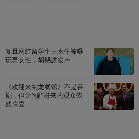
致力于扩展和深化华兴银行的服务，为当地
的企业、商户及居民提供更多专业化、差异
化、特色化的金融服务。相信华兴银行的创
新产品和高品质服务，将为顺德这片经济沃
土带来更多活力。
复旦网红留学生王水牛被曝
玩弄女性，胡锡进发声
大良街道党工委副书记陈恩文对华兴银行佛
山顺德支行的设立，表示热烈的祝贺和欢
迎，顺德支行落户在金凤凰产融集聚区内，
《欢迎来到龙餐馆》不是喜
剧，但让“骗”进来的观众依
标志着大良街道进一步完善金融服务体系，
然惊喜
同时也是华兴银行战略布局的关键一步，未
来必定能在顺德、在大良实现自身的快速发
展，实现银行业绩与支持地方经济社会发展
的共赢，不断注入强大的金融动力和活力。