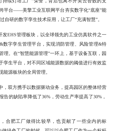
可持续灯塔工厂”荣誉，背后也离不开美云智数的支
跨平台——美擎工业互联网平台夯实数字化“底座”能
案，通过自研的数字孪生技术应用，让工厂“充满智慧”。
开发EHS管理板块，以全球领先的工业仿真软件之一
统&数字孪生管理平台，实现消防管理、风险管理&特
管理。在“智慧能源管理”一环上，基于设备互联，园
于孪生平台，对不同区域能源数据的阈值进行有效监
现能源板块的全局管理。
程中，双方携手以数据驱动业务，提高园区的整体经营
报告的缺陷率降低了36%，劳动生产率提高了30%，
中，合肥工厂做得比较早，也贡献了一些业内的标
去做绿色工厂的时候，可以以合肥工厂作为一个标杆