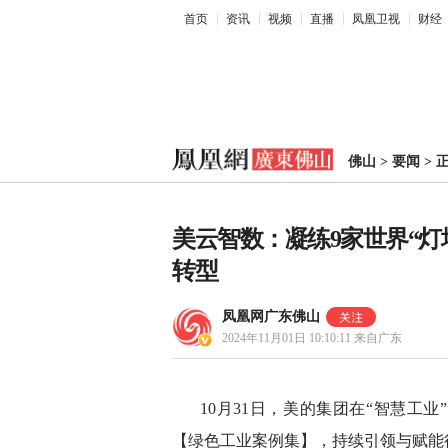
首页
资讯
视频
直播
凤凰卫视
财经
佛山
>
要闻
>
美云智数：凝练9家世界“灯
转型
凤凰网广东佛山
2024年11月01日 10:10:11
来自广东
10月31日，美的集团在“智慧工
【绿色工业案例集】，持续引领与赋能