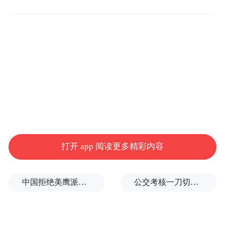
黑龙江省工商联副主席乔惠东致欢迎辞时表
示，龙粤两省自2017年建立对口合作机制以
打开 app 阅读更多精彩内容
来，已在多领域取得务实成果，此次高明区
来哈推介，是南北协同、共赢发展的又一重
中国拒绝美鹰派副防长访华？弦外之音被热议
公交考核一刀切司机不敢开空调：别把压力转嫁一线员工
要实践，将为两地产业、文旅、人才合作注
入新活力。