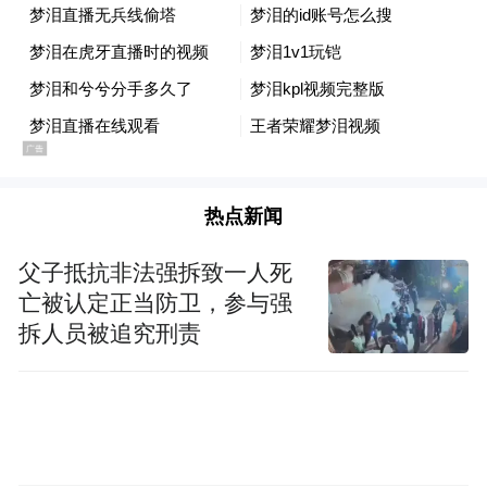
佛山市高明区委书记姜岳新从“宜居、宜业、
宜游”三维度，全面推介高明的城市价值。他
表示，高明作为佛山的重要组成部分，不仅
制造业基础雄厚、产业生态优良，更坐拥“六
山一水三分田”的绿色生态底蕴。他诚邀东北
朋友到高明去，亲身感受这座湾区精致小城
热点新闻
的别样精彩。高明区住建、文广旅体、招
父子抵抗非法强拆致一人死
商、人社四部门负责人也分别作专题推介，
亡被认定正当防卫，参与强
系统解读高明的宜居环境、文旅资源、产业
拆人员被追究刑责
机遇与人才政策。