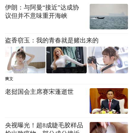
伊朗：与阿曼“接近”达成协
议但并不意味重开海峡
盗香窃玉：我的青春就是赌出来的
爽文
老挝国会主席赛宋蓬逝世
现场还举行了五轮签约仪式，覆盖房地产行
业、文旅融合、产业招商、就业创业等重点
领域，标志着两地合作迈出实质性步伐。并
举行了“交钥匙”仪式，三位东北购房代表接
央视曝光！超8成睫毛胶样品
过高明房企赠送的新房钥匙，象征“安家岭