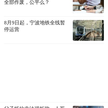
全部作废，公平么？
生态方面，高明坐拥皂幕山、云勇国家森林
公园、西江黄金水道等优质资源，森林覆盖
8月9日起，宁波地铁全线暂
停运营
率超60%，空气质量连续十年居佛山首位，
教育、医疗等配套日臻完善，成为名副其实
的“四季可游、全年宜居”之城。
随着机场、高铁、生态三大红利持续释放，
广东省佛山高明正加速成为大湾区新的投资
洼地、产业高地和生活福地。这场南北双城
之间的“双向奔赴”，既联结冰雪与青山，更
承载着两地资源互补、协同发展的共同期
待。