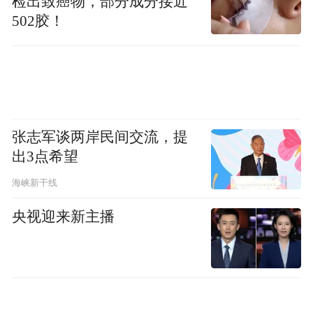
检出致癌物，部分成分接近
502胶！
南”的梦想照进现实。抽奖环节更是送出购房
大礼包、文旅大礼包等丰厚奖品，让现场嘉
宾提前感受高明的诚意与温度。
为何千里相邀？高明价值将迎来爆发期
张志军谈两岸民间交流，提
高明跨越千里邀约冰城，既是龙粤对口合作
出3点希望
的务实举措，更是高明把握机场机遇、面向
海峡新干线
全国展示价值的重要战略。
央视迎来新主播
区位方面，高明地处粤港澳大湾区广佛极点
西部，随着广州新机场落户更合镇，广湛、
珠肇、深南三大高铁及9条高速路网加快推
进，高明正加速构建“水陆空铁”立体交通格