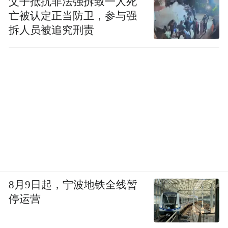
父子抵抗非法强拆致一人死
消息来源：高明区委宣传部
亡被认定正当防卫，参与强
拆人员被追究刑责
“特别声明：以上作品内容(包括在内的视频、图片或音
频)为凤凰网旗下自媒体平台“大风号”用户上传并发
布，本平台仅提供信息存储空间服务。
Notice: The content above (including the videos,
pictures and audios if any) is uploaded and posted
by the user of Dafeng Hao, which is a social media
platform and merely provides information storage
space services.”
8月9日起，宁波地铁全线暂
停运营