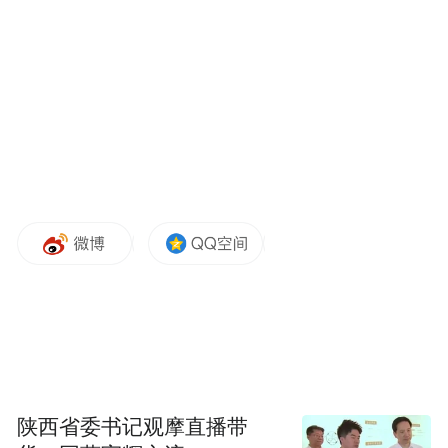
佛山市副市长徐童以“黑龙江挂职领导”与“佛
陕西省委书记观摩直播带
山政府代表”双重身份寄语，发出“看见高