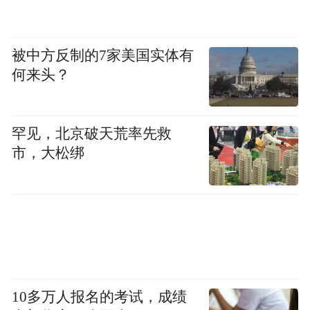
局，持续将交通红利转化为发展动力。
被中方反制的7家美国实体有
产业方面，高明依托“佛山制造”基因，正推
何来头？
动9大公园式绿美园区焕新升级，加快建设
“一区两湾三城四带”新产业平台。富湾湖能
源电力设备产业园、大湾区算力智谷等特色
罕见，北京破天荒率先救
园区迅速崛起，超3000亩工业熟地“即拿即
市，大松绑
用”，为企业提供极具性价比的湾区布局选
项。
营商环境上，“益企高明”八大增值服务持续
深化，企业综合服务中心全链条跟进，“免申
即享”精准推送政策，助力项目落地跑出“加
10多万人报名的考试，成绩
速度”。