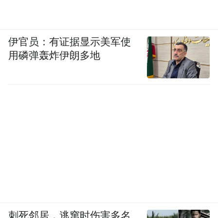
本要跑几个部门的事情，没想到现在一个窗
口全办妥，还有一对一专业指导。”在国际服
务专区办理业务后，市光法雷奥（佛山）汽
伊官员：有证据显示美军使
车照明系统有限公司副总经理任建杰赞不绝
用磷弹轰炸伊朗多地
口，“这让我们真切感受到禅城优化营商环境
的决心与诚意。”
产业文化 “融” 入服务
打造 “沉浸式” 禅城体验
步入国际服务专区，除了整洁有序的办事窗
口，最引人注目的是分布在大厅各处的岭南
文化和禅城产业成果的实物展示，有狮头、
刺死邻居，逃窜时伤害多名
陶瓷、剪纸等，也有优质本地企业产品，让