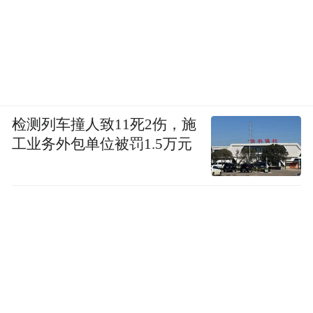
同时，揭牌仪式还为国际服务专区志愿服务
队进行了授旗。据悉，此前区委组织部与政
务联合党委面向全区机关单位征集具有外语
检测列车撞人致11死2伤，施
特长的党员干部，并纳入志愿服务队伍人才
工业务外包单位被罚1.5万元
库，目前，已动员市监、税务、公安等单位
以及各镇街近20名党员干部参与专区志愿服
务。当天上午，志愿者还专门进行了政务礼
仪等方面的培训，提升志愿服务的专业化、
规范化水平。
“专区把我们企业关心的事务都考虑到了，原