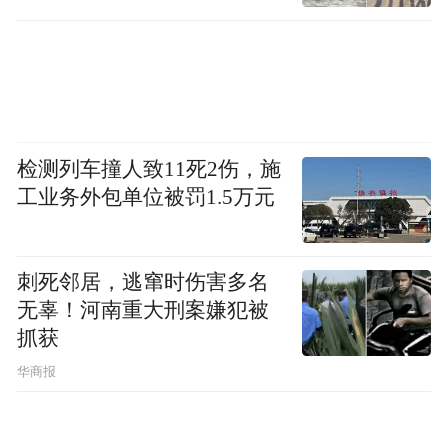
家”，联动商协会、律所等机构，通过政策宣
讲、主题沙龙等形式，为人才和外企搭建交
流平台，解决企业在法律、知识产权、金融
等领域的多元需求。其中在专区设立了金融
驿站，由佛山农商银行首批入驻，市民可享
检测列车撞人致11死2伤，施
工业务外包单位被罚1.5万元
受社保卡咨询、公积金提取/委托扣缴、企业
名录登记和国际业务咨询等金融服务，让人
才和外企在禅城有更好更快发展环境；
刺死邻居，逃窜时伤害多名
无辜！河南重大刑案嫌犯被
专属服务队伍 “全程陪同”：组建含英语、德
抓获
语、日语等专业背景人员的服务团队，提供
华商报
“一对一”陪同办理、“点对点”答疑，破解“语
言不通、流程不熟”等难题，推动国际服务