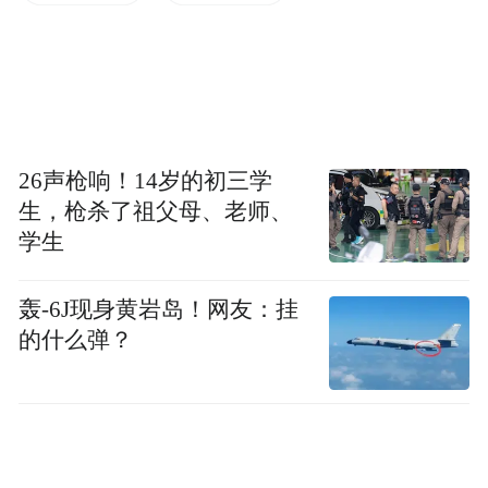
“一门式一网式”政务服务改革。还以改革为
笔，不断书写政务服务新答卷：今年在全市
率先成立政务服务联合党委，以高质量党建
引领政务服务高质量发展；“禅心办、禅系
列”政务品牌深入人心，八项惠民利企政务实
26声枪响！14岁的初三学
事落地见效，切实解决企业和群众的急难愁
生，枪杀了祖父母、老师、
学生
盼；“AI赋能”推动政务“边聊边办”成为现
实，让数据多跑路、群众少跑腿；“一门集
轰-6J现身黄岩岛！网友：挂
中、一窗受理、一网通办，最多跑一次，高
的什么弹？
效办成一件事”的服务模式全面落地，“禅心
办、事好办”的理念已转化为企业和群众实实
在在的获得感。