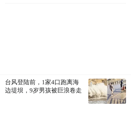
区依托‘小禅之家’定期举办人才咨询、对外交
流活动，企业通过参加活动，能及时掌握人
才流动需求，这对引进优质外籍教师、提升
教育服务质量大有裨益。外国人来办事间
隙，还能了解本地特色产业和传统文化，这
种服务与文化结合的方式很独特，让人感到
温暖贴心。”他说。
“接下来，我们将持续深化服务标准、服务队
台风登陆前，1家4口跑离海
伍、服务环境三个‘国际化’建设。”禅城区行
边堤坝，9岁男孩被巨浪卷走
政服务中心相关负责人表示，将以专区为支
点，传承“禅城铁军”“敢饮头啖汤” 的精神，
关爱企业、礼遇人才，推动禅城政务服务不
断再攀登，让国际服务专区成为 “佛山之心”