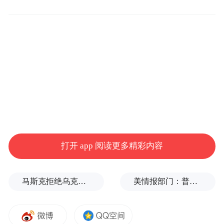
打造高水平对外开放政务标杆
国际服务专区的诞生，并非偶然，而是禅城
区近年来政务服务改革持续深化、厚积薄发
打开 app 阅读更多精彩内容
的必然结果。
马斯克拒绝乌克兰用“星链”打击俄境内目标
美情报部门：普京或发动有限攻击，试探北约集体防御
在区委、区政府高度重视下，禅城政务以全
国公务员绩效管理试点为契机，锚定“标准
化、规范化、数智化”升级方向，持续推进