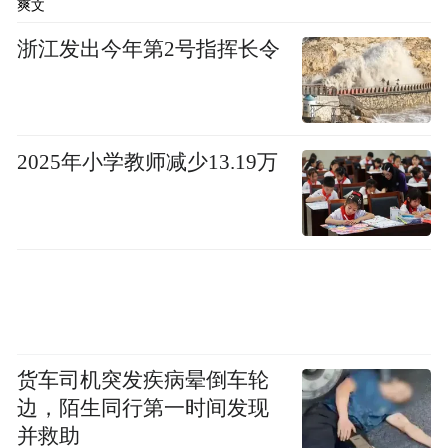
爽文
构建“3+1”国际化服务体系
浙江发出今年第2号指挥长令
为全面落实国务院、省、市关于落实“高效办
成一件事”的重要部署，助力企业降本、人才
办事提效，区行政服务中心与区委组织部，
2025年小学教师减少13.19万
联动公安、经科、人社、市监、税务等部
门，围绕外籍人才和外资企业全生命周期，
通过优化机制、精简流程，以 “事项清单化、
受理标准化、服务集成化”为核心，构建
“3+1”涉外服务体系，即国际人才驿站、涉外
“一件事”、 增值服务专区3大服务功能，以及
涉外服务一支队伍，有力促进企业更好发
货车司机突发疾病晕倒车轮
边，陌生同行第一时间发现
展，人才办事提质增效。
并救助