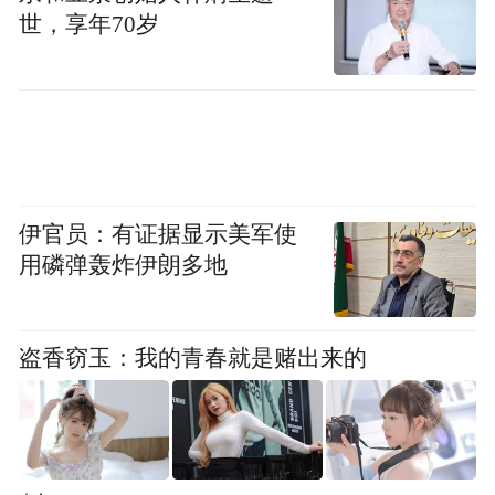
禅城吸引更多国际资源、集聚全球人才搭建
世，享年70岁
起高效便捷的政务服务桥梁。
“以后办工作许可、居留许可，能在国际服务
专区一站式办完，特别方便。”在本地经营家
居生意的巴西客商大海对此十分满意。“多项
常办事项能集中办理，还有专人指导，工作
伊官员：有证据显示美军使
用磷弹轰炸伊朗多地
人员非常耐心友好。这让外国人在佛山生活
工作更便利。这里政务服务越来越便捷高
效，我一定会推荐给其他外国朋友。”他笑着
盗香窃玉：我的青春就是赌出来的
说。
聚焦涉外需求