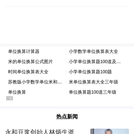
服务专区的启用，正是在这一坚实基础上，
禅城政务主动对接国际标准、服务更高水平
对外开放的一次“高位再攀登”。
随着佛山市行政服务中心搬迁至中欧中心，
原由市级统筹的区国际人才“一站式”服务专
区正式交由禅城区实施。作为佛山中心城
区，禅城没有简单“接棒”，而是以“优化升
级”为目标，由区委组织部、区行政服务中心
牵头，联动多个区直部门针对外籍人才和外
资企业“语言不通、政策不明、环境不熟”等
难题，围绕其“所思、所急、所需”，通过整
热点新闻
合资源、优化流程，将分散在各部门的涉外
服务集中起来，升级打造国际服务专区，为
永和豆浆创始人林炳生逝