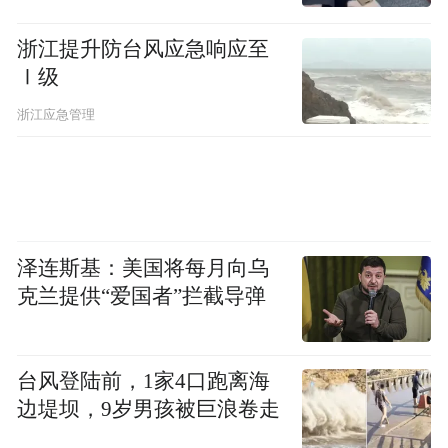
国际服务“一站式办理”：国际人才驿站整合
浙江提升防台风应急响应至
外国人来华工作居留、社保申领、企业设立
Ⅰ级
登记、进出口退税等 95 项高频事项，实现
浙江应急管理
“一次申请、一窗受理、联动办理”，配套申
报辅导区、洽谈室和休闲等候区，非常贴合
外籍人士办事习惯；
四大“一件事”主题联办：针对外籍人才和外
泽连斯基：美国将每月向乌
资企业全生命周期需求，推出 “外国人来华工
克兰提供“爱国者”拦截导弹
作”“人才服务”“外商投资”“跨境贸易” 4 个 “一
件事” 服务，提供中英双语版 “办理清单”，
台风登陆前，1家4口跑离海
推动高频事项 “高效办、一次办”；
边堤坝，9岁男孩被巨浪卷走
增值服务专区“精准赋能”：依托 “小禅之