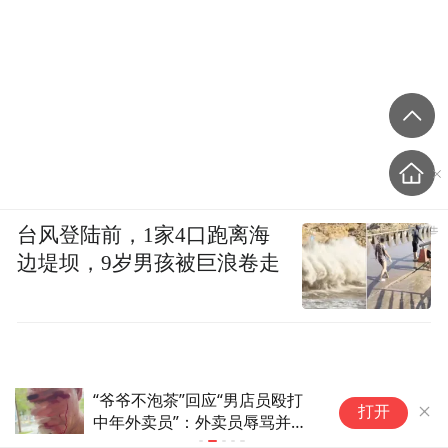
台风登陆前，1家4口跑离海
边堤坝，9岁男孩被巨浪卷走
江
黄河口旧公园奏响匹克球运动新乐章
打开
“