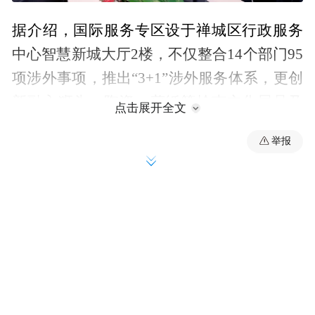
据介绍，国际服务专区设于禅城区行政服务
中心智慧新城大厅2楼，不仅整合14个部门95
项涉外事项，推出“3+1”涉外服务体系，更创
新融入狮头、陶瓷、剪纸等岭南文化展品及
点击展开全文
禅城特色产业元素，让政务服务窗口变身 “文
举报
化展示台”与“产业推介站”，让国际友人、外
资企业快速认识禅城、了解禅城、读懂禅
城、融入禅城高质量发展。
以“禅城担当”