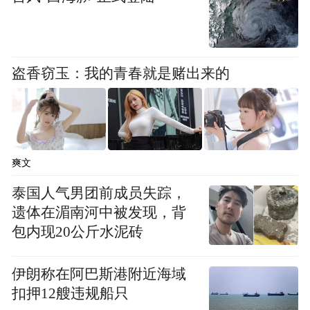
盗香窃玉：我的青春就是赌出来的
爽文
泰国人气男团前成员失踪，
遗体在湄南河中被发现，背
包内现20公斤水泥砖
伊朗称在阿巴斯港附近海域
扣押12艘违规船只