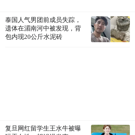
泰国人气男团前成员失踪，
遗体在湄南河中被发现，背
包内现20公斤水泥砖
复旦网红留学生王水牛被曝