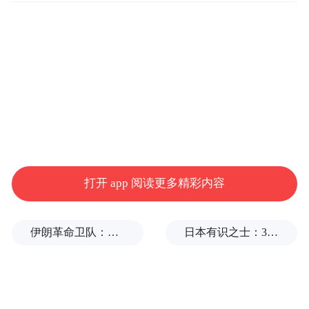
platform and merely provides information storage
space services.”
打开 app 阅读更多精彩内容
伊朗革命卫队：将保持对海峡控制至敌方接受全部条件
日本有识之士：32名中国劳工本不该命丧长崎