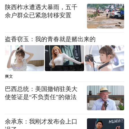
陕西柞水遭遇大暴雨，五千
余户群众已紧急转移安置
大会全员审议并全票通过《协会章程（修正
盗香窃玉：我的青春就是赌出来的
案）》，新增监事会机制、优化会费标准，
进一步规范协会运营管理；同时，大会表决
通过第六届理事会、监事会及会员候选名
爽文
单，为协会注入全新青春力量。
巴西总统：美国撤销驻美大
新晋纳新，凝聚青企新力量
使签证是“不负责任”的做法
余承东：我刚才发布会上口