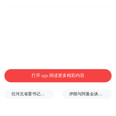
三水青企第六届第二次会员大会正式召开。
大会严格依照协会章程推进各项议程，现场
实到会员人数符合法定标准，会议合法有
效。
会长致辞，擘画发展新蓝图
打开 app 阅读更多精彩内容
任河北省委书记后，罗文首次调研
伊朗与阿曼会谈最新细节曝光