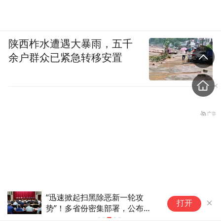
陕西柞水遭遇大暴雨，五千
余户群众已紧急转移安置
立足粤港澳大湾区发展机遇，三水青企协携
“迅速掀起扫黑除恶新一轮攻
百亿成交深
手旅港三水同乡会、香港优才及专才协会、
打开
势”！多省份密集部署，公布举
新机
澳门三水青年协进会达成战略合作。四方将
报方式
俄无人机厂负责人遭汽车炸