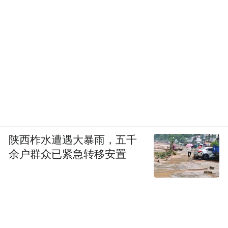
为增强会员归属感、规范化团队建设，现场
正式完成新晋会员、监事、理事及专职秘书
的入会任职认证，致敬每一位坚守担当的青
企家人。同时，三水青企协与淼汇·天萃成功
陕西柞水遭遇大暴雨，五千
达成战略合作，依托双方优质资源，搭建互
余户群众已紧急转移安置
利共赢、资源互通的服务平台。