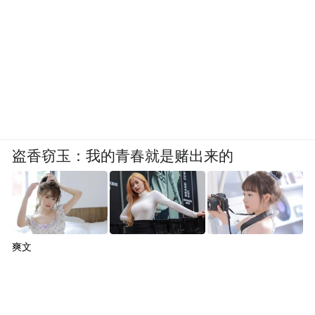
夜幕降临，三水青企20周年庆暨第六届就职
典礼晚宴盛大开启。盛典现场高朋满座，共
青团佛山市委、三水区区委、区政府、区政
协、区工商联等各级领导，港澳友好社团、
盗香窃玉：我的青春就是赌出来的
异地商会代表莅临现场，共贺协会二十周年
华诞，见证新一届班子荣耀就职。
1.
光影启幕，燃动青春风采
爽文