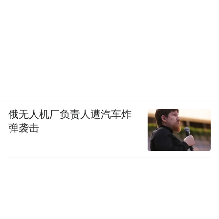
会议尾声环节满满干货、赋能十足。建设银
行现场推介普惠金融产品，为企业经营发展
俄无人机厂负责人遭汽车炸
提供金融助力；后小进先生带来企业出海专
弹袭击
题辅导，精准支招会员企业拓展海外市场、
开拓发展新格局，全方位助力会员企业稳健
经营、拓界成长。
02/
廿载盛典 新班子启新程