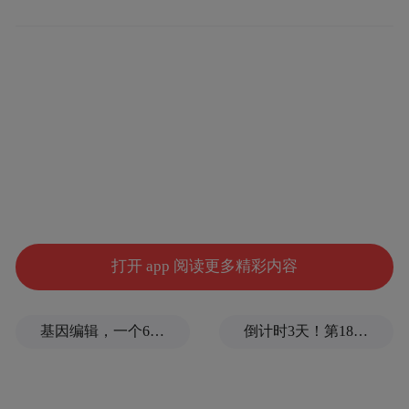
资料显示，黎家盈，女，汉族，籍贯广东顺
德，博士学位。1982年11月出生于香港，
2006年9月参加工作，香港特别行政区政府警
务处警司。
打开 app 阅读更多精彩内容
基因编辑，一个6岁女孩之死
倒计时3天！第18届影响世界华人盛典即将启幕