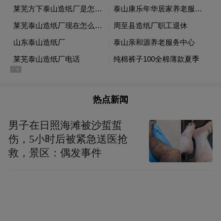
热点新闻
男子在日照海滩被沙蜇蜇
伤，5小时后被紧急送医抢
救，景区：偶发事件