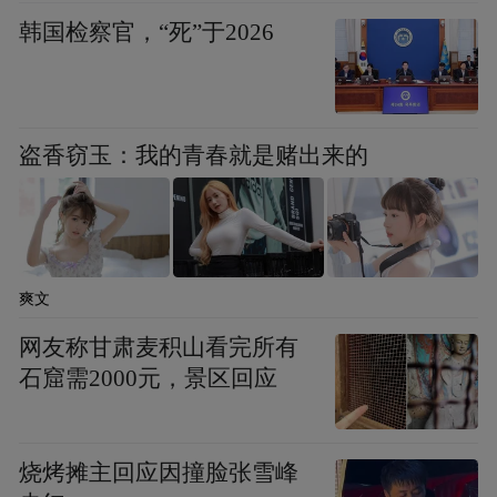
韩国检察官，“死”于2026
“特别声明：以上作品内容(包括在内的视频、图片或音
频)为凤凰网旗下自媒体平台“大风号”用户上传并发
布，本平台仅提供信息存储空间服务。
Notice: The content above (including the videos,
盗香窃玉：我的青春就是赌出来的
pictures and audios if any) is uploaded and posted
by the user of Dafeng Hao, which is a social media
platform and merely provides information storage
space services.”
爽文
网友称甘肃麦积山看完所有
石窟需2000元，景区回应
烧烤摊主回应因撞脸张雪峰