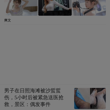
爽文
男子在日照海滩被沙蜇蜇
伤，5小时后被紧急送医抢
救，景区：偶发事件