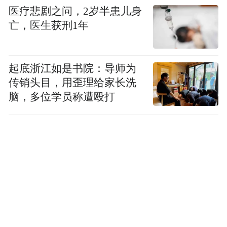
医疗悲剧之问，2岁半患儿身
亡，医生获刑1年
起底浙江如是书院：导师为
传销头目，用歪理给家长洗
脑，多位学员称遭殴打