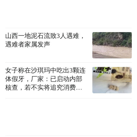
罗伞纹样、龙头造型与艺术家绘制的船桨，
共同勾勒出岭南水乡热烈而鲜活的文化图
景。
山西一地泥石流致3人遇难，
遇难者家属发声
女子称在沙琪玛中吃出3颗连
体假牙，厂家：已启动内部
核查，若不实将追究消费者
诬陷责任