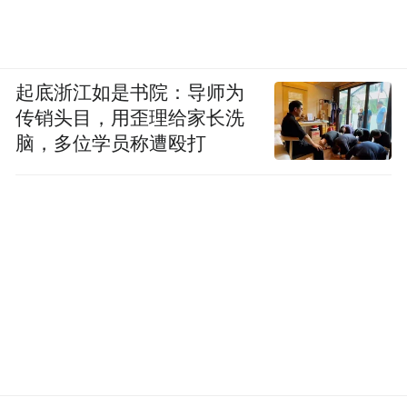
息。期间，传统龙船将化身为公共演出场
域，上演多场非遗“龙舟说唱”，以独特唱腔
讲述岭南水乡故事；更有“龙鼓声声”锣鼓体
起底浙江如是书院：导师为
验，邀请市民游客亲身感受龙舟竞渡中的鼓
传销头目，用歪理给家长洗
点节奏与力量。此外，还将特别邀请佛山南
脑，多位学员称遭殴打
海九江璜矶本地人、全运会及世界级龙舟赛
事冠军张家培，带来“冠军领航”龙舟经验谈
分享会，讲述龙舟竞技背后的乡土记忆与文
化传承。