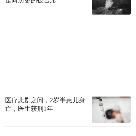
走向历史的被告席
医疗悲剧之问，2岁半患儿身
亡，医生获刑1年