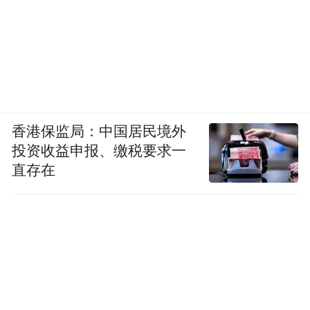
香港保监局：中国居民境外
除了传统龙船与龙门艺术装置外，岭南新天
投资收益申报、缴税要求一
直存在
地还将在6月期间推出一系列端午应节活动，
通过市集、演出与分享会等多元形式，让龙
船文化真正“活起来”。 其中，“趁景赶墟”龙
舟市集将在端午期间热闹开市，汇聚端午粽
子、龙船饭、广府小食、传统手作、非遗文
创与岭南风物，重现广府节庆市集的烟火气