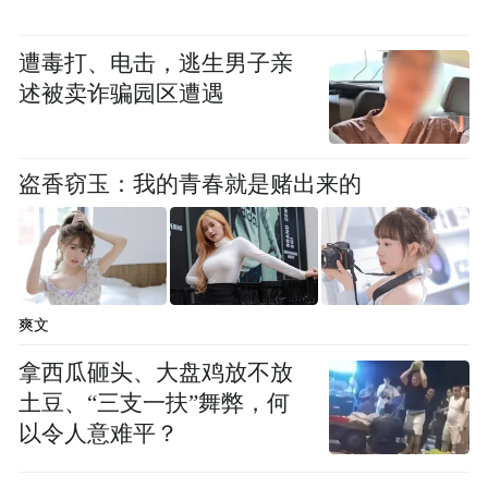
船头尖、船腰细，去水快，船身线条刚劲流
畅，尽显水乡匠造之韵。原本驰骋于河涌的
遭毒打、电击，逃生男子亲
传统龙船，如今以全新的方式融入城市公共
述被卖诈骗园区遭遇
空间。龙船有灵，亲水而安，水波环绕，船
影浮动。龙船静卧在喷水池之上，以广场的
盗香窃玉：我的青春就是赌出来的
开放格局赋予其全新的公共审美意义。“水为
财，龙行水”乃广府吉兆。龙船踞于池上，聚
四方水气，寓意社区兴旺、顺风顺水，古韵
新意两相全。
爽文
拿西瓜砸头、大盘鸡放不放
土豆、“三支一扶”舞弊，何
以令人意难平？