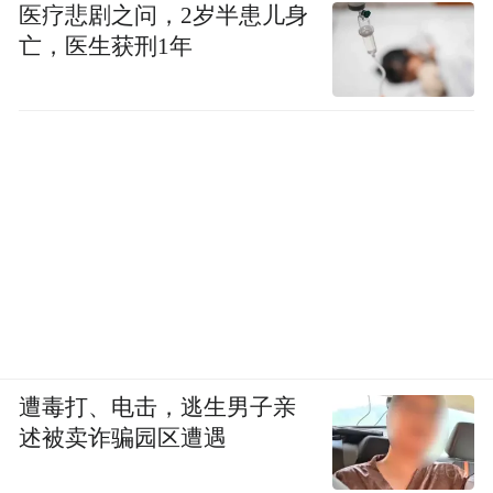
医疗悲剧之问，2岁半患儿身
亡，医生获刑1年
今年以来，岭南新天地以“在地新生”为核
心，通过非遗、艺术与城市公共空间的融
合，探索传统文化的当代表达。从佛山彩
灯、香云纱，到此次端午龙船文化主题活
动，岭南新天地持续探索让传统文化不只停
留于博物馆与节庆仪式之中，而是以更贴近
遭毒打、电击，逃生男子亲
述被卖诈骗园区遭遇
日常生活的方式，被更多年轻人重新认识与
感受。这个端午，不妨来到佛山，在鼓声与