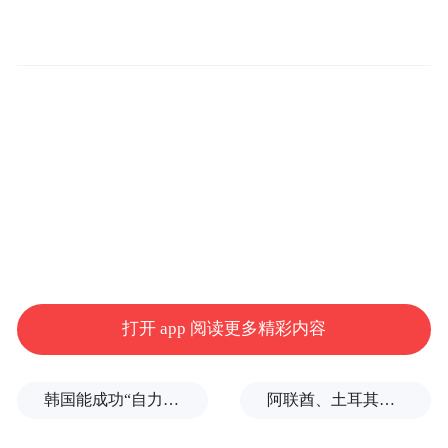
5月30日下午，锣鼓声响，醒狮跃动，一场原
本属于祠堂与河涌的“龙眼点睛”仪式在城市
公共空间中向大众呈现，一艘来自佛山九江
打开 app 阅读更多精彩内容
璜矶的传统龙船正式在岭南新天地亮相，吸
引众多市民游客驻足观看“醒龙”、“迎龙”、
韩国能成功“自力更生”吗？
阿联酋、土耳其、沙特等8国外长发表联合声明
“点睛”、“分烧猪”等传统习俗。