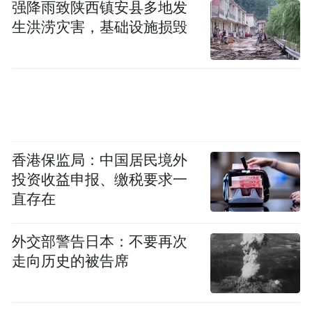
强降雨致陕西镇安县多地发
生洪涝灾害，基础设施损毁
同期亮相的还有共创艺术装置《龙.们》。岭
香港保监局：中国居民境外
南新天地携手同济再拾，联合十位艺术家与
投资收益申报、缴税要求一
手艺人，以龙船赛事终点线“龙门”为灵感，
直存在
重构属于广府文化的独特视觉记忆。整个装
置以竹艺搭建，融入罗伞、龙头、龙船桨等
外交部警告日本：不要再次
走向历史的被告席
传统元素，并结合刺绣、书法、涂鸦、竹艺
等当代创作方式，让传统龙船文化以更年
轻、更开放的姿态被重新感知。远远望去，