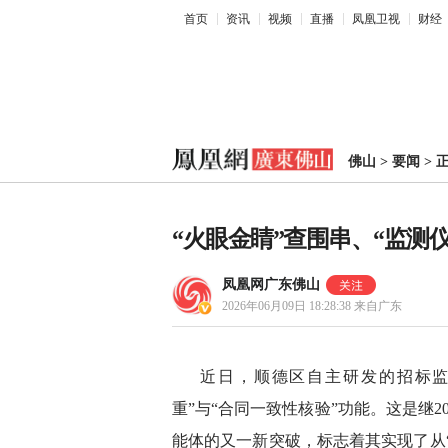
首页
资讯
视频
直播
凤凰卫视
财经
佛山
>
要闻
>
“火眼金睛”查围串、“监测
凤凰网广东佛山
2026年06月09日 18:28:38
来自广东
近日，顺德区自主研发的招标监
重”与“合同一致性核验”功能。这是继2
能体的又一新突破，标志着其实现了从“